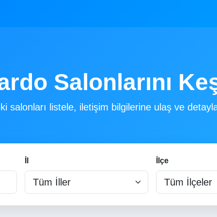
ardo Salonlarını Ke
i salonları listele, iletişim bilgilerine ulaş ve detayla
İl
İlçe