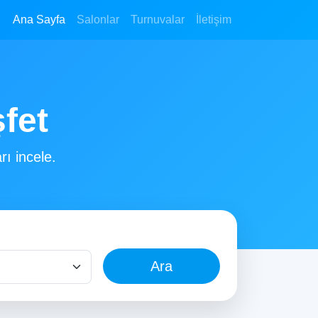
Ana Sayfa
Salonlar
Turnuvalar
İletişim
şfet
rı incele.