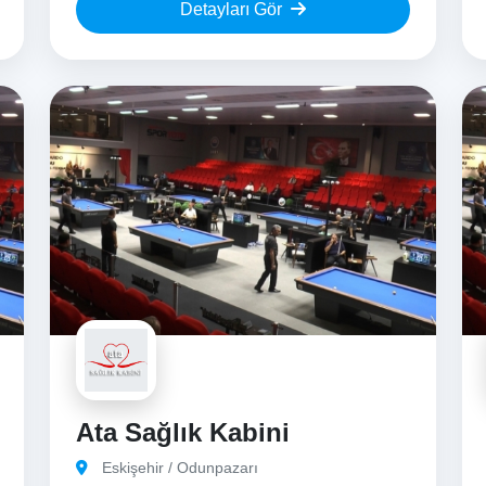
Detayları Gör
Ata Sağlık Kabini
Eskişehir / Odunpazarı