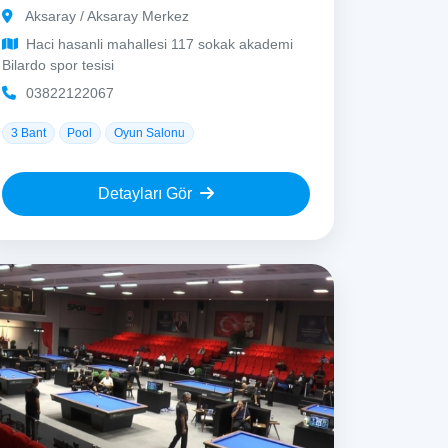
Aksaray / Aksaray Merkez
Haci hasanli mahallesi 117 sokak akademi
Bilardo spor tesisi
03822122067
3 Bant
Pool
Oyun Salonu
Detayları Gör