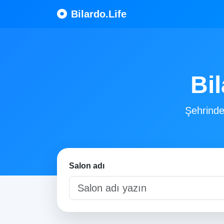
Bilardo.Life
Bil
Şehrindek
Salon adı